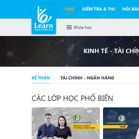
HỌC
KIỂM TRA & THI
HỎI BÀI
Khóa học
KINH TẾ - TÀI CHÍ
KẾ TOÁN
TÀI CHÍNH - NGÂN HÀNG
CÁC LỚP HỌC PHỔ BIẾN