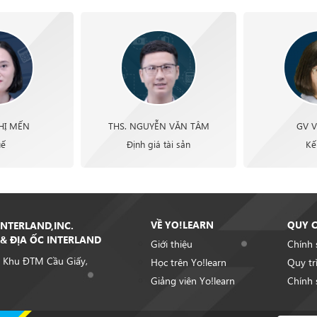
THỊ MẾN
THS. NGUYỄN VĂN TÂM
GV V
uế
Định giá tài sản
Kế
VỀ YO!LEARN
QUY 
NTERLAND,INC.
& ĐỊA ỐC INTERLAND
Giới thiệu
Chính 
 Khu ĐTM Cầu Giấy,
Học trên Yo!learn
Quy tr
Giảng viên Yo!learn
Chính 