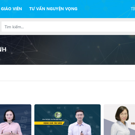
 GIÁO VIÊN
TƯ VẤN NGUYỆN VỌNG
T
NH