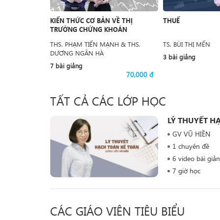
KIẾN THỨC CƠ BẢN VỀ THỊ
THUẾ
TRƯỜNG CHỨNG KHOÁN
THS. PHẠM TIẾN MẠNH & THS.
TS. BÙI THỊ MẾN
DƯƠNG NGÂN HÀ
3 bài giảng
7 bài giảng
70,000 đ
TẤT CẢ CÁC LỚP HỌC
LÝ THUYẾT H
GV VŨ HIỀN
1 chuyên đề
6 video bài giả
7 giờ học
CÁC GIÁO VIÊN TIÊU BIỂU