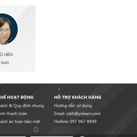
Ũ HIỀN
 toán
CHẾ HOẠT ĐỘNG
HỖ TRỢ KHÁCH HÀNG
sách & Quy định chung
Hướng dẫn sử dụng
ình thanh toán
Email: cskh@yolearn.com
sách an toàn bảo mật
Hotline: 097 967 8899