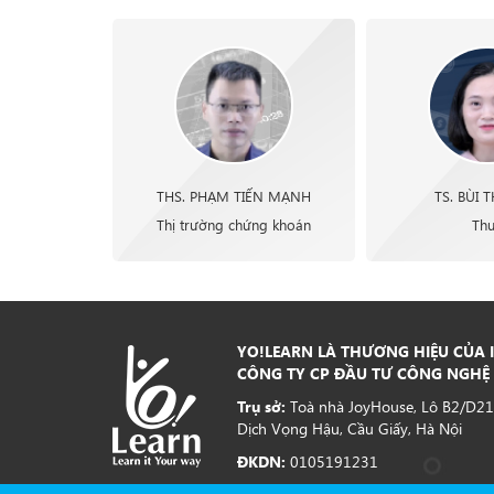
THS. PHẠM TIẾN MẠNH
TS. BÙI 
Thị trường chứng khoán
Th
YO!LEARN LÀ THƯƠNG HIỆU CỦA I
CÔNG TY CP ĐẦU TƯ CÔNG NGHỆ 
Trụ sở:
Toà nhà JoyHouse, Lô B2/D21
Dịch Vọng Hậu, Cầu Giấy, Hà Nội
ĐKDN:
0105191231