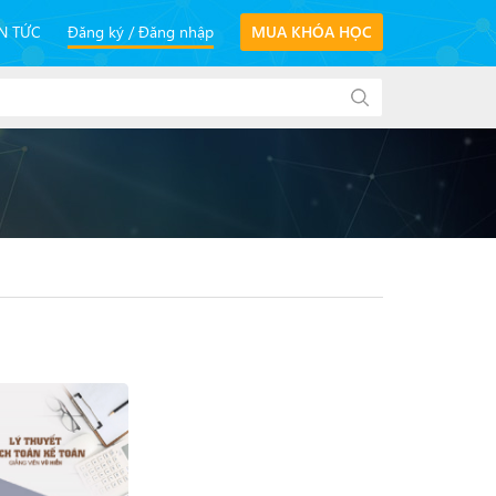
IN TỨC
Đăng ký
Đăng nhập
MUA KHÓA HỌC