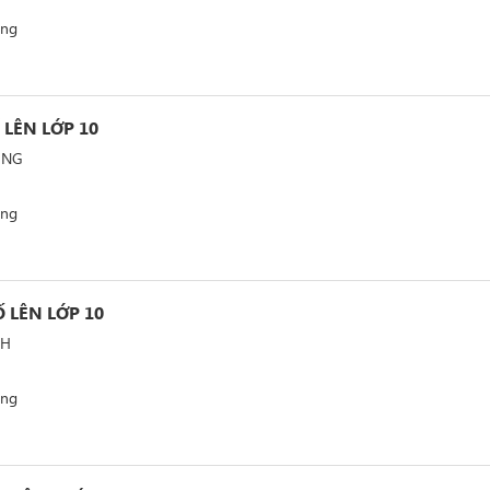
ảng
Í LÊN LỚP 10
UNG
ảng
Ố LÊN LỚP 10
NH
ảng