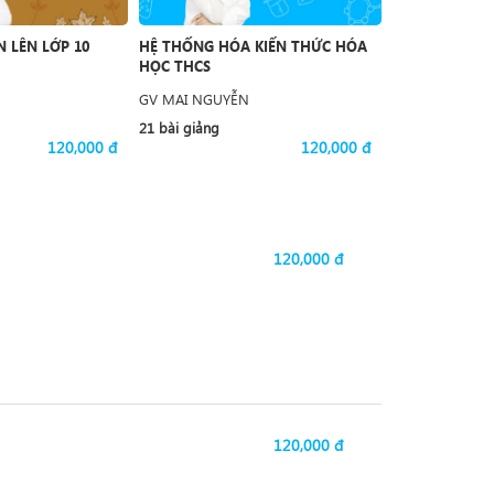
 LÊN LỚP 10
HỆ THỐNG HÓA KIẾN THỨC HÓA
LUYỆN ĐỀ TH
HỌC THCS
GV MAI NGUYỄN
GV DƯƠNG AN
21 bài giảng
15 bài giảng
120,000 đ
120,000 đ
120,000 đ
120,000 đ