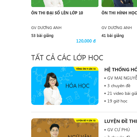
ÔN THI ĐẠI SỐ LÊN LỚP 10
ÔN THI HÌNH HỌC
GV DƯƠNG ANH
GV DƯƠNG ANH
53 bài giảng
41 bài giảng
120,000 đ
TẤT CẢ CÁC LỚP HỌC
HỆ THỐNG HÓ
GV MAI NGUY
3 chuyên đề
21 video bài gi
19 giờ học
LUYỆN ĐỀ TH
GV CƯ PHÚ