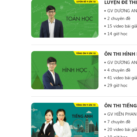
LUYỆN ĐỀ TH
GV DƯƠNG A
2 chuyên đề
15 video bài gi
14 giờ học
ÔN THI HÌNH 
GV DƯƠNG A
4 chuyên đề
41 video bài gi
29 giờ học
ÔN THI TIẾNG
GV HIỀN PHAN
7 chuyên đề
20 video bài gi
10 giờ học