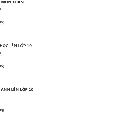
I MÔN TOÁN
NH
ảng
HỌC LÊN LỚP 10
NH
ảng
 ANH LÊN LỚP 10
ảng