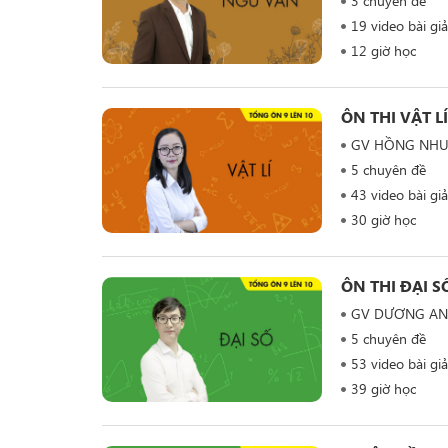
3 chuyên đề
19 video bài gi
12 giờ học
ÔN THI VẬT L
GV HỒNG NH
5 chuyên đề
43 video bài gi
30 giờ học
ÔN THI ĐẠI S
GV DƯƠNG A
5 chuyên đề
53 video bài gi
39 giờ học