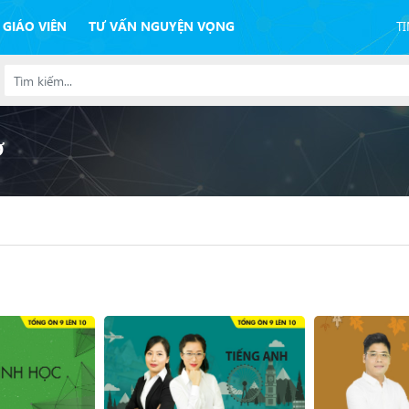
 GIÁO VIÊN
TƯ VẤN NGUYỆN VỌNG
T
Ở