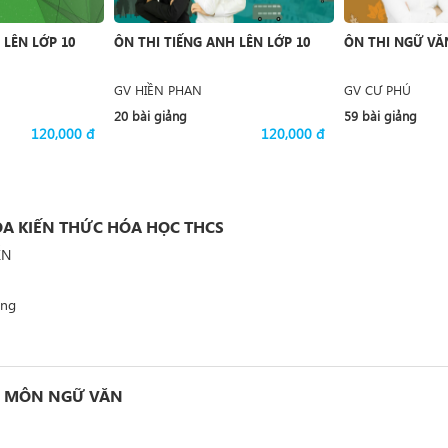
 LÊN LỚP 10
ÔN THI TIẾNG ANH LÊN LỚP 10
ÔN THI NGỮ VĂN
GV HIỀN PHAN
GV CƯ PHÚ
20 bài giảng
59 bài giảng
120,000 đ
120,000 đ
A KIẾN THỨC HÓA HỌC THCS
ỄN
ảng
I MÔN NGỮ VĂN