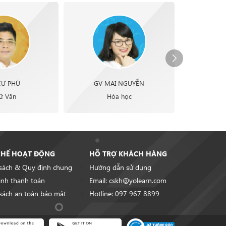
CƯ PHÚ
GV MAI NGUYỄN
GV 
ữ Văn
Hóa học
T
CHẾ HOẠT ĐỘNG
HỖ TRỢ KHÁCH HÀNG
sách & Quy định chung
Hướng dẫn sử dụng
ình thanh toán
Email: cskh@yolearn.com
sách an toàn bảo mật
Hotline: 097 967 8899