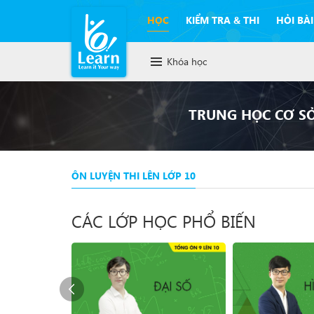
HỌC
KIỂM TRA & THI
HỎI BÀI
Khóa học
TRUNG HỌC CƠ S
ÔN LUYỆN THI LÊN LỚP 10
CÁC LỚP HỌC PHỔ BIẾN