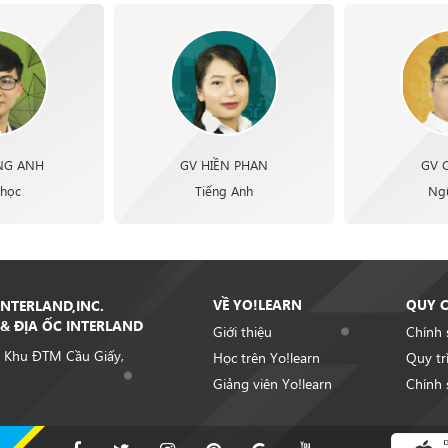
NG ANH
GV HIỀN PHAN
GV 
 học
Tiếng Anh
Ng
VỀ YO!LEARN
QUY 
NTERLAND,INC.
& ĐỊA ỐC INTERLAND
Giới thiệu
Chính 
 Khu ĐTM Cầu Giấy,
Học trên Yo!learn
Quy tr
Giảng viên Yo!learn
Chính 