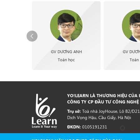
GV DƯƠNG ANH
GV DƯƠ
Toán học
Toán
YO!LEARN LÀ THƯƠNG HIỆU CỦA I
CÔNG TY CP ĐẦU TƯ CÔNG NGHỆ 
Trụ sở:
Toà nhà JoyHouse, Lô B2/D21
Dịch Vọng Hậu, Cầu Giấy, Hà Nội
ĐKDN:
0105191231