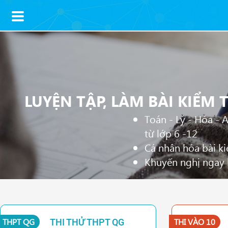
LUYỆN TẬP, LÀM BÀI KIỂM
Toán - Lý - Hóa - 
từ lớp 6 -12
Cá nhân hóa bài ki
Khuyến nghị ngay k
ĐĂNG KÝ ĐỂ
THPT QG
THI VÀO 10
THI THỬ THPT QG