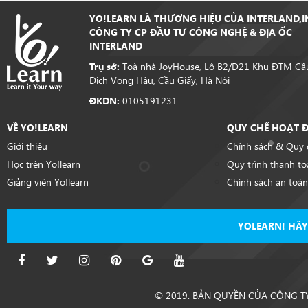
YO!LEARN LÀ THƯƠNG HIỆU CỦA INTERLAND,I
CÔNG TY CP ĐẦU TƯ CÔNG NGHỆ & ĐỊA ỐC
INTERLAND
Trụ sở:
Toà nhà JoyHouse, Lô B2/D21 Khu ĐTM Cầu
Dịch Vọng Hậu, Cầu Giấy, Hà Nội
ĐKDN:
0105191231
VỀ YO!LEARN
QUY CHẾ HOẠT 
Giới thiệu
Chính sách & Quy 
Học trên Yo!learn
Quy trình thanh to
Giảng viên Yo!learn
Chính sách an toà
YOLEARN! HÃY
© 2019. BẢN QUYỀN CỦA CÔNG T