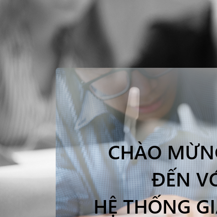
CHÀO MỪN
ĐẾN V
HỆ THỐNG G