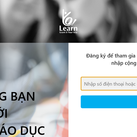
Đăng ký để tham gia 
nhập cộng 
G BẠN
ỚI
IÁO DỤC