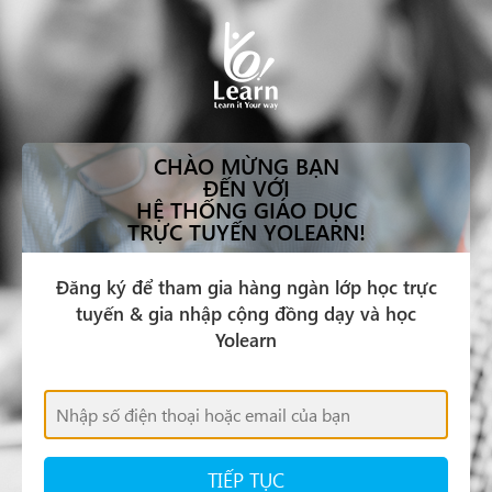
CHÀO MỪNG BẠN
ĐẾN VỚI
HỆ THỐNG GIÁO DỤC
TRỰC TUYẾN YOLEARN!
Đăng ký để tham gia hàng ngàn lớp học trực
tuyến & gia nhập cộng đồng dạy và học
Yolearn
TIẾP TỤC