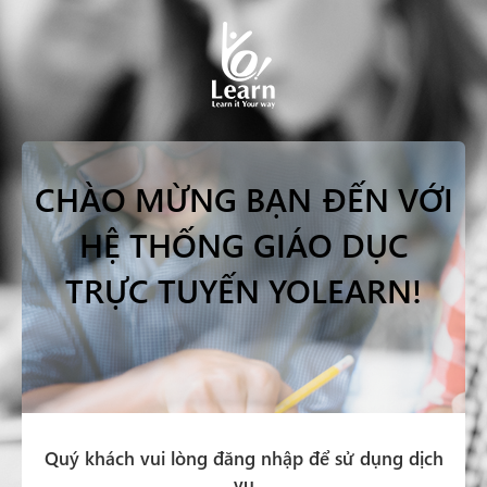
CHÀO MỪNG BẠN
ĐẾN VỚI
HỆ THỐNG GIÁO DỤC
TRỰC TUYẾN YOLEARN!
Quý khách vui lòng đăng nhập để sử dụng dịch
vụ