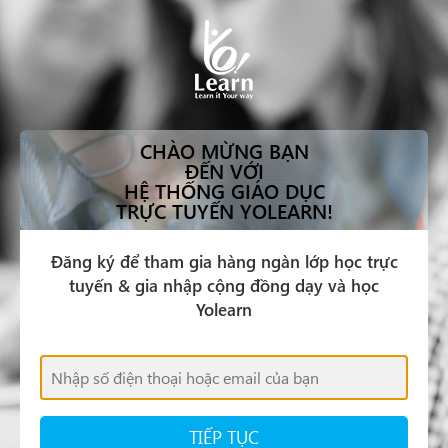
CHÀO MỪNG BẠN
ĐẾN VỚI
HỆ THỐNG GIÁO DỤC
TRỰC TUYẾN YOLEARN!
Đăng ký để tham gia hàng ngàn lớp học trực
tuyến & gia nhập cộng đồng dạy và học
Yolearn
TIẾP TỤC