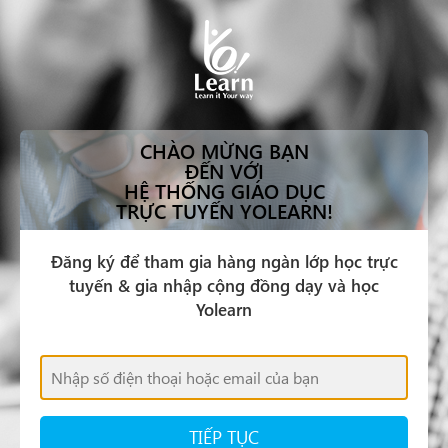
CHÀO MỪNG BẠN
ĐẾN VỚI
HỆ THỐNG GIÁO DỤC
TRỰC TUYẾN YOLEARN!
Đăng ký để tham gia hàng ngàn lớp học trực
tuyến & gia nhập cộng đồng dạy và học
Yolearn
TIẾP TỤC